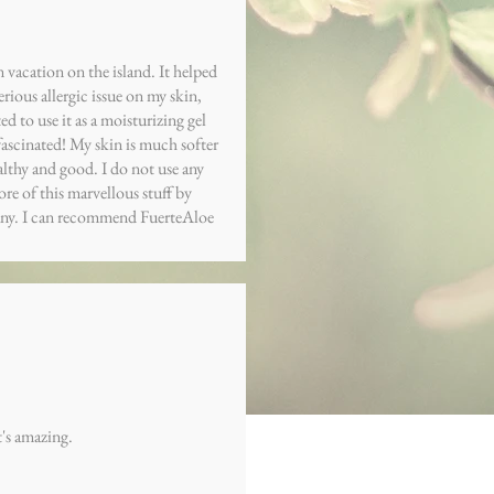
 vacation on the island. It helped
rious allergic issue on my skin,
d to use it as a moisturizing gel
fascinated! My skin is much softer
althy and good. I do not use any
e of this marvellous stuff by
many. I can recommend FuerteAloe
It's amazing.