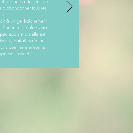
auf oui peu à des fins de
é d'abandonner tous les
re.
ait à un gel fraîchement
 l'odeur est d'aloe vera
peu épais mais elle est
issant, parfait hydratant
sations comme mentionné
uppose. Fonce! "