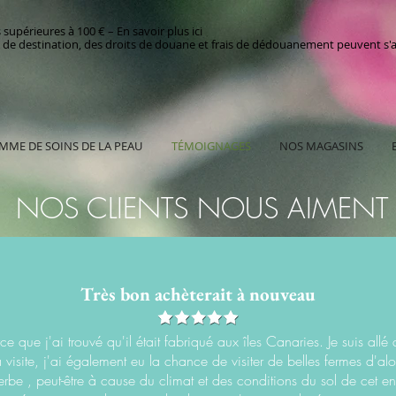
périeures à 100 € – En savoir plus ici
ys de destination, des droits de douane et frais de dédouanement peuvent s'
MME DE SOINS DE LA PEAU
TÉMOIGNAGES
NOS MAGASINS
NOS CLIENTS NOUS AIMENT
Très bon achèterait à nouveau
ce que j'ai trouvé qu'il était fabriqué aux îles Canaries. Je suis allé 
visite, j'ai également eu la chance de visiter de belles fermes d'alo
perbe , peut-être à cause du climat et des conditions du sol de cet en