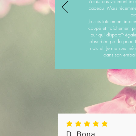
n'étais pas vraiment int
cadeau. Mais récemment
pr
Je suis totalement impr
coupé et fraîchement pr
pur qui disparaît égal
absorbée par la peau trè
naturel. Je me suis mê
dans son emball
la note moyenne est 5 sur 5
D. Bona