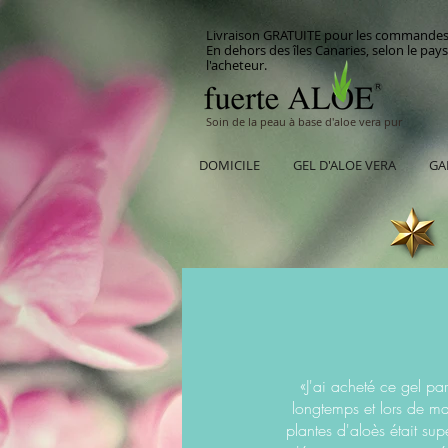
Livraison GRATUITE pour les commandes su
En dehors des îles Canaries, selon le pa
l'acheteur.
Soin de la peau à base d'aloe vera pur
DOMICILE
GEL D'ALOE VERA
GA
«J'ai acheté ce gel par
longtemps et lors de ma 
plantes d'aloès était su