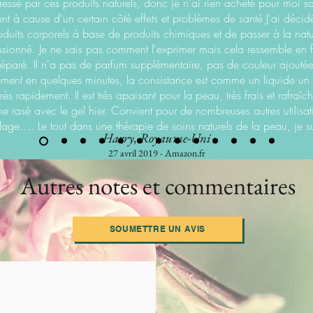
éressé par ces produits naturels, donc je n'ai rien acheté pour moi s
 à cause d'un certain côté effets et problèmes de santé J'ai décid
oduits corporels à base de produits chimiques et de passer à la natu
essionné. Je ne sais pas comment l'exprimer mais cela ressemble en f
éparé. Il n'a pas de parfum supplémentaire, pas de couleur ajoutée,
ement en quelques minutes, la consistance est comme un liquide un 
s rapidement. Il est très apaisant pour la peau, très frais et rafraîch
me rasé avec le gel hier. Convient pour de nombreuses autres utili
age…. Le tout dans une thérapie de soins naturels de la peau, je s
Harry, Royaume-Uni
27 avril 2019 - Amazon.fr
Autres notes et commentaires
SOUMETTRE UN AVIS