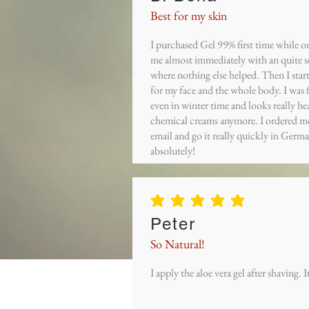
Best for my skin
I purchased Gel 99% first time while on
me almost immediately with an quite se
where nothing else helped. Then I starte
for my face and the whole body. I was 
even in winter time and looks really he
chemical creams anymore. I ordered mor
email and go it really quickly in Ger
absolutely!
la note moyenne est 5 sur 5
Peter
So Natural!
I apply the aloe vera gel after shaving. 