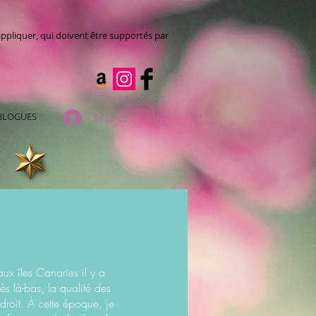
appliquer, qui doivent être supportés par
BLOGUES
Se connecter
aux îles Canaries il y a
ès là-bas, la qualité des
droit. À cette époque, je